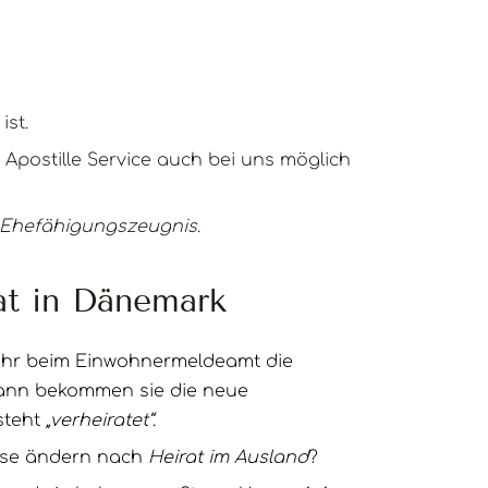
ist.
n Apostille Service auch bei uns möglich
Ehefähigungszeugnis
.
at in Dänemark
ihr beim Einwohnermeldeamt die
ann bekommen sie die neue
steht
„verheiratet“
.
sse ändern nach
Heirat im Ausland
?