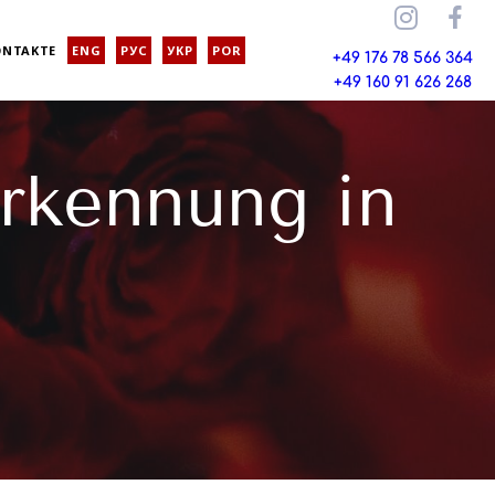
ONTAKTE
ENG
РУС
УКР
POR
+49 176 78 566 364
+49 160 91 626 268
rkennung in