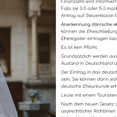
Finanzamt wird informier
Falls sie 3-5 oder 5-3 ma
Antrag auf Steuerklasse b
Anerkennung dänische e
können die
Eheschließun
Eheregister eintragen las
Es ist kein Pflicht.
Grundsätzlich werden aus
Ausland in Deutschland a
Der Eintrag in das deutsc
sein. Sie können dann je
deutsche
Eheurkunde
erh
Leute mit einem Touriste
Nach dem neuen Gesetz z
asylrechtlicher Richtlini