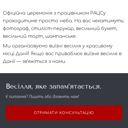
Офіційна церемонія з працівником РАЦСу
проходитиме просто неба. На вас чекатимуть:
фотограф, стиліст-перукар, весільний букет,
весільний торт, шампанське.
Ми організовуємо виїзні весілля у красивому
місці Данії! Якщо вас приваблює виїзне весілля в
Данії — зв’яжіться з нами.
Весілля, яке запам’ятається.
Є питання? Пишіть або дзовніть нам!
ОТРИМАТИ КОНСУЛЬТАЦІЮ