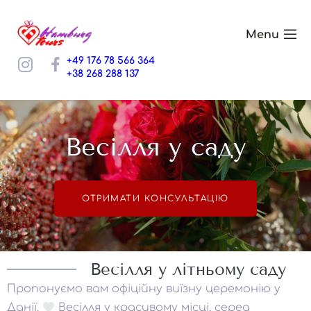
+49 176 78 566 364
+38 268 288 137
Весілля у саду
ОТРИМАТИ КОНСУЛЬТАЦІЮ
Весілля у літньому саду
Пропонуємо вам офіційну виїзну церемонію у
Данії.
Весілля у красивому місці, серед